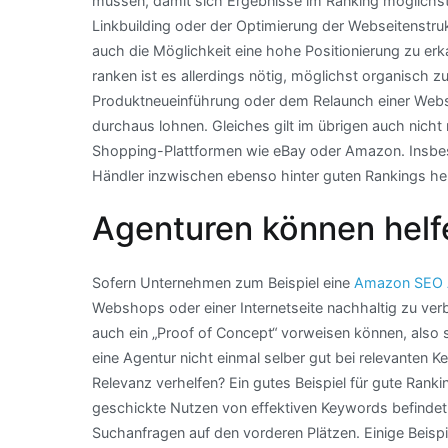
müssen, damit sich Ergebnisse im Ranking möglichs
Linkbuilding oder der Optimierung der Webseitenstru
auch die Möglichkeit eine hohe Positionierung zu er
ranken ist es allerdings nötig, möglichst organisch z
Produktneueinführung oder dem Relaunch einer Webse
durchaus lohnen. Gleiches gilt im übrigen auch nich
Shopping-Plattformen wie eBay oder Amazon. Insbes
Händler inzwischen ebenso hinter guten Rankings her
Agenturen können helf
Sofern Unternehmen zum Beispiel eine
Amazon SEO 
Webshops oder einer Internetseite nachhaltig zu verbe
auch ein „Proof of Concept“ vorweisen können, also
eine Agentur nicht einmal selber gut bei relevanten 
Relevanz verhelfen? Ein gutes Beispiel für gute Ran
geschickte Nutzen von effektiven Keywords befindet 
Suchanfragen auf den vorderen Plätzen. Einige Beispi