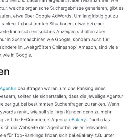
t schnell und dauerhaft ergeben. Neben Maßnahmen wie
ktur, welche organische Suchergebnisse generieren, gibt es
kaufen, etwa über Google AdWords. Um langfristig gut zu
u ranken. In bestimmten Situationen, etwa bei einer
ite kann sich ein solches Anzeigen schalten aber
t nur in Suchmaschinen wie Google, sondern auch für
ondere im „weltgrößten Onlineshop“ Amazon, sind viele
 wie in Google.
en
Agentur
beauftragen wollen, um das Ranking eines
ssern, sollten sie sicherstellen, dass die jeweilige Agentur
 selber gut bei bestimmten Suchanfragen zu ranken. Wenn
Keywords rankt, wie soll sie ihren Kunden denn zu mehr
kings ist die E-Commerce-Agentur
eBakery
. Durch das
sich die Webseite der Agentur bei vielen relevanten
ele für Top-Rankings finden sich bei eBakery z.B. unter